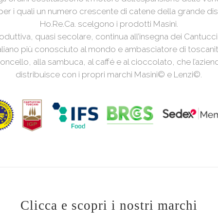
 per i quali un numero crescente di catene della grande dis
Ho.Re.Ca. scelgono i prodotti Masini.
oduttiva, quasi secolare, continua all’insegna dei Cantuccin
aliano più conosciuto al mondo e ambasciatore di toscanità
imoncello, alla sambuca, al caffé e al cioccolato, che l’azi
distribuisce con i propri marchi Masini
©
e Lenzi
©
.
Clicca e scopri i nostri marchi