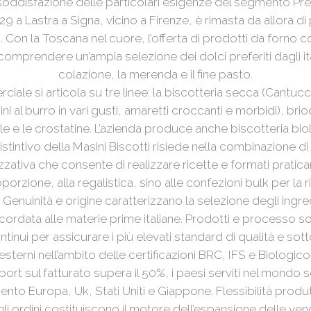
 soddisfazione delle particolari esigenze del segmento Pr
9 a Lastra a Signa, vicino a Firenze, è rimasta da allora di
. Con la Toscana nel cuore, l’offerta di prodotti da forno c
icomprendere un’ampia selezione dei dolci preferiti dagli ita
colazione, la merenda e il fine pasto.
ciale si articola su tre linee: la biscotteria secca (Cantucc
ni al burro in vari gusti, amaretti croccanti e morbidi), brio
le e le crostatine. L’azienda produce anche biscotteria bio
distintivo della Masini Biscotti risiede nella combinazione d
nizzativa che consente di realizzare ricette e formati prati
orzione, alla regalistica, sino alle confezioni bulk per la 
 Genuinità e origine caratterizzano la selezione degli ingre
ordata alle materie prime italiane. Prodotti e processo 
tinui per assicurare i più elevati standard di qualità e sott
esterni nell’ambito delle certificazioni BRC, IFS e Biologico
ort sul fatturato supera il 50%, i paesi serviti nel mondo s
mento Europa, Uk, Stati Uniti e Giappone. Flessibilità produt
 ordini costituiscono il motore dell’espansione delle vendi