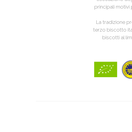
principali motivi
La tradizione pr
terzo biscotto it
biscotti al l