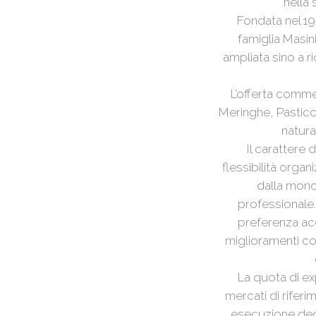
nella
Fondata nel 192
famiglia Masini
ampliata sino a r
L’offerta commer
Meringhe, Pasticci
natura
Il carattere 
flessibilità orga
dalla monop
professionale.
preferenza acc
miglioramenti con
La quota di exp
mercati di riferi
esecuzione degli