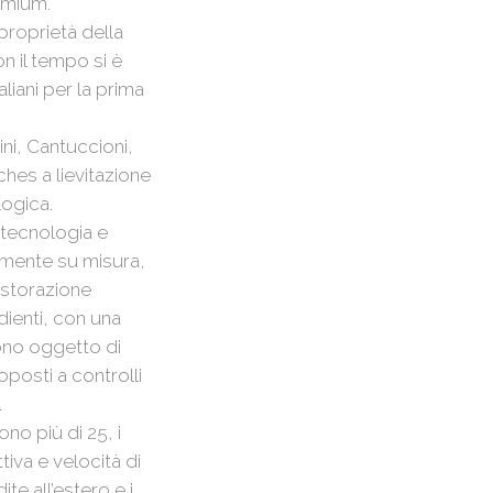
emium.
 proprietà della
on il tempo si è
liani per la prima
ini, Cantuccioni,
ches a lievitazione
logica.
i tecnologia e
camente su misura,
ristorazione
dienti, con una
sono oggetto di
oposti a controlli
.
ono più di 25, i
tiva e velocità di
te all’estero e i