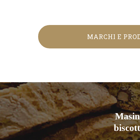
MARCHI E PRO
Masini
biscot