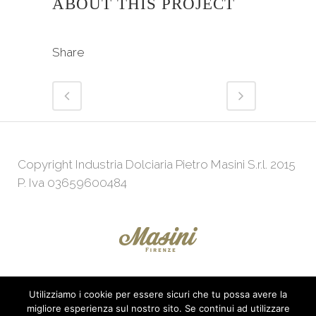
ABOUT THIS PROJECT
Share
Copyright Industria Dolciaria Pietro Masini S.r.l. 2015
P. Iva 03659600484
Utilizziamo i cookie per essere sicuri che tu possa avere la
Powered by
Web Agency
KeepUp
migliore esperienza sul nostro sito. Se continui ad utilizzare