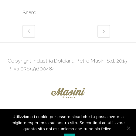
Share
Copyright Industria Dolciaria Pietro Masini S.r.l. 2015
P. Iva 03659600484
Utilizziamo i cookie per essere sicuri che tu possa avere la
Powered by
Web Agency
KeepUp
migliore esperienza sul nostro sito. Se continui ad utilizzare
questo sito noi assumiamo che tu ne sia felice.