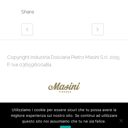
Share
Copyright Industria Dolciaria Pietro Masini S.r.l. 2015
P. Iva 03659600484
Utilizziamo i cookie per essere sicuri che tu possa avere la
Powered by
Web Agency
KeepUp
migliore esperienza sul nostro sito. Se continui ad utilizzare
questo sito noi assumiamo che tu ne sia felice.