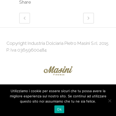
Share
Copyright Industria Dolciaria Pietro Masini S.r.l. 2015
P. Iva 03659600484
Utilizziamo i cookie per essere sicuri che tu possa avere la
Powered by
Web Agency
KeepUp
migliore esperienza sul nostro sito. Se continui ad utilizzare
questo sito noi assumiamo che tu ne sia felice.
Ok