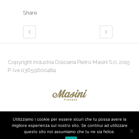
Share
Copyright Industria Dolciaria Pietro Masini S.r.l. 2015
P. Iva 03659600484
Utilizziamo i cookie per essere sicuri che tu possa avere la
Powered by
Web Agency
KeepUp
migliore esperienza sul nostro sito. Se continui ad utilizzare
questo sito noi assumiamo che tu ne sia felice.