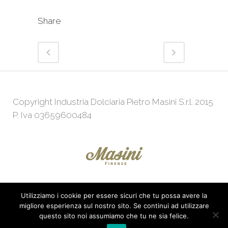
Share
Copyright Industria Dolciaria Pietro Masini S.r.l. 2015
P. Iva 03659600484
Utilizziamo i cookie per essere sicuri che tu possa avere la
Powered by
Web Agency
KeepUp
migliore esperienza sul nostro sito. Se continui ad utilizzare
questo sito noi assumiamo che tu ne sia felice.