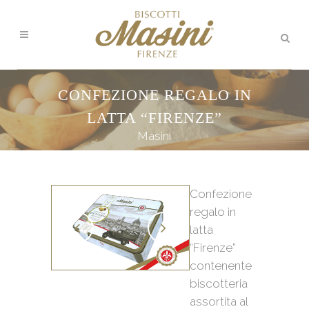
CONFEZIONE REGALO IN
LATTA “FIRENZE”
Masini
Confezione
regalo in
latta
“Firenze”
contenente
biscotteria
assortita al