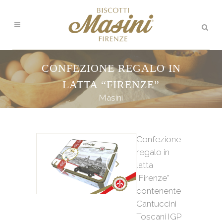
CONFEZIONE REGALO IN
LATTA “FIRENZE”
Masini
Confezione
regalo in
latta
“Firenze”
contenente
Cantuccini
Toscani IGP