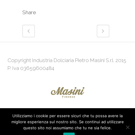
Share
Copyright Industria Dolciaria Pietro Masini S.r.l. 2015
P. Iva 03659600484
Utilizziamo i cookie per essere sicuri che tu possa avere la
Powered by
Web Agency
KeepUp
migliore esperienza sul nostro sito. Se continui ad utilizzare
questo sito noi assumiamo che tu ne sia felice.