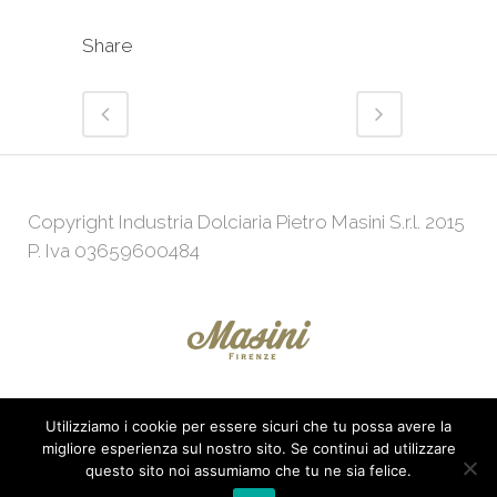
Share
Copyright Industria Dolciaria Pietro Masini S.r.l. 2015
P. Iva 03659600484
Utilizziamo i cookie per essere sicuri che tu possa avere la
Powered by
Web Agency
KeepUp
migliore esperienza sul nostro sito. Se continui ad utilizzare
questo sito noi assumiamo che tu ne sia felice.