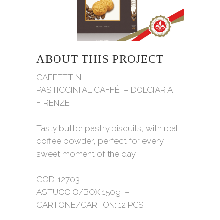
ABOUT THIS PROJECT
CAFFETTINI
PASTICCINI AL CAFFÈ – DOLCIARIA
FIRENZE
Tasty butter pastry biscuits, with real
coffee powder, perfect for every
sweet moment of the day!
COD. 12703
ASTUCCIO/BOX 150g –
CARTONE/CARTON: 12 PCS