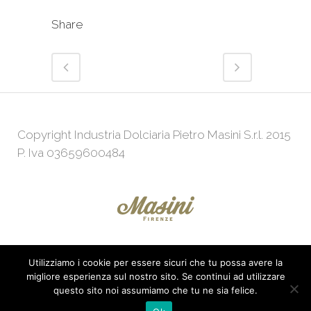
Share
Copyright Industria Dolciaria Pietro Masini S.r.l. 2015
P. Iva 03659600484
Utilizziamo i cookie per essere sicuri che tu possa avere la
Powered by
Web Agency
KeepUp
migliore esperienza sul nostro sito. Se continui ad utilizzare
questo sito noi assumiamo che tu ne sia felice.